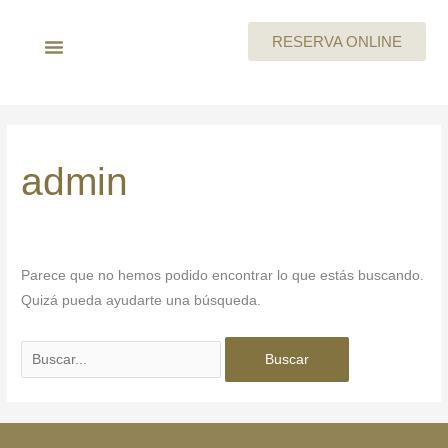
Ir
al
RESERVA ONLINE
contenido
LA EMPRESA
MEGAN By Skeyndor
BEAUTY PARTIES
TARJETA REGALO
CARTA DE SERVICIOS
TRABAJA CON NOSOTROS
Buscar
por:
admin
Parece que no hemos podido encontrar lo que estás buscando.
Quizá pueda ayudarte una búsqueda.