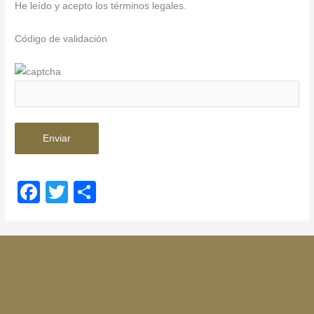
He leído y acepto los términos legales.
Código de validación
F
T
C
a
wi
o
c
tt
m
e
er
p
b
ar
o
tir