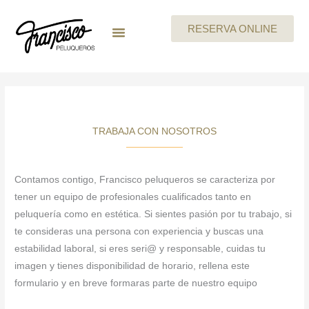
Ir
al
RESERVA ONLINE
contenido
LA EMPRESA
MEGAN By Skeyndor
BEAUTY PARTIES
TARJETA REGALO
CARTA DE SERVICIOS
TRABAJA CON NOSOTROS
TRABAJA CON NOSOTROS
Contamos contigo, Francisco peluqueros se caracteriza por
tener un equipo de profesionales cualificados tanto en
peluquería como en estética. Si sientes pasión por tu trabajo, si
te consideras una persona con experiencia y buscas una
estabilidad laboral, si eres seri@ y responsable, cuidas tu
imagen y tienes disponibilidad de horario, rellena este
formulario y en breve formaras parte de nuestro equipo