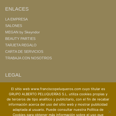
o
ENLACES
k
LA EMPRESA
SALONES
MEGAN by Skeyndor
BEAUTY PARTIES
TARJETA REGALO
CARTA DE SERVICIOS
TRABAJA CON NOSOTROS
LEGAL
AVISO LEGAL
El sitio web www.franciscopeluqueros.com cuyo titular es
POLITICA DE PRIVACIDAD
GRUPO ALBERTO PELUQUERÍAS S.L. utiliza cookies propias y
POLITICA DE COOKIES
de terceros de tipo analítico y publicitario, con el fin de recabar
información acerca del uso del sitio web y mostrar publicidad
adaptada al usuario. Puede consultar nuestra Política de
Cookies para obtener más información sobre el uso que