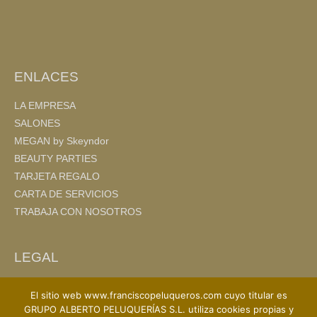
o
tir
o
k
ENLACES
LA EMPRESA
SALONES
MEGAN by Skeyndor
BEAUTY PARTIES
TARJETA REGALO
CARTA DE SERVICIOS
TRABAJA CON NOSOTROS
LEGAL
AVISO LEGAL
El sitio web www.franciscopeluqueros.com cuyo titular es
POLITICA DE PRIVACIDAD
GRUPO ALBERTO PELUQUERÍAS S.L. utiliza cookies propias y