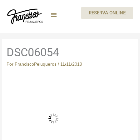
Ir
al
RESERVA ONLINE
contenido
MEGAN By Skeyndor
BEAUTY PARTIES
TARJETA REGALO
CARTA DE SERVICIOS
TRABAJA CON NOSOTROS
DSC06054
Por
FranciscoPeluqueros
/
11/11/2019