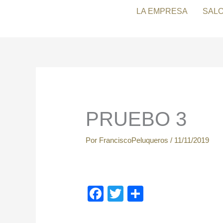
Ir
LA EMPRESA
SAL
al
contenido
PRUEBO 3
Por
FranciscoPeluqueros
/
11/11/2019
F
T
C
a
wi
o