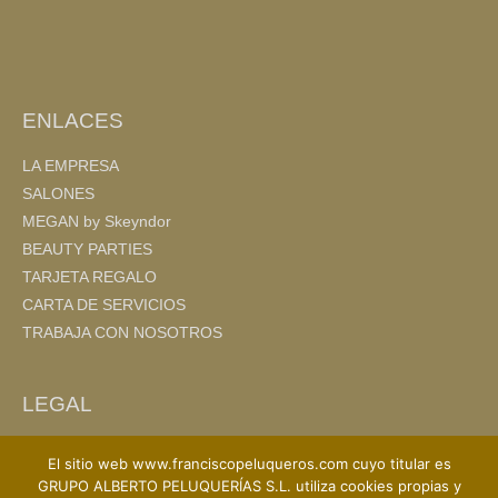
o
tir
o
k
ENLACES
LA EMPRESA
SALONES
MEGAN by Skeyndor
BEAUTY PARTIES
TARJETA REGALO
CARTA DE SERVICIOS
TRABAJA CON NOSOTROS
LEGAL
AVISO LEGAL
El sitio web www.franciscopeluqueros.com cuyo titular es
POLITICA DE PRIVACIDAD
GRUPO ALBERTO PELUQUERÍAS S.L. utiliza cookies propias y