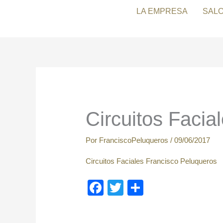
Ir
LA EMPRESA
SAL
al
contenido
Circuitos Facia
Por
FranciscoPeluqueros
/
09/06/2017
Circuitos Faciales Francisco Peluqueros
F
T
C
a
wi
o
c
tt
m