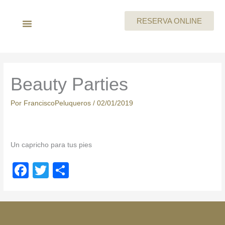
Ir
al
RESERVA ONLINE
contenido
LA EMPRESA
MEGAN By Skeyndor
BEAUTY PARTIES
TARJETA REGALO
CARTA DE SERVICIOS
TRABAJA CON NOSOTROS
Beauty Parties
Por
FranciscoPeluqueros
/
02/01/2019
Un capricho para tus pies
F
T
C
a
wi
o
c
tt
m
e
er
p