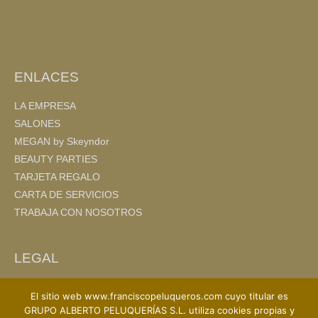
o
tir
o
k
ENLACES
LA EMPRESA
SALONES
MEGAN by Skeyndor
BEAUTY PARTIES
TARJETA REGALO
CARTA DE SERVICIOS
TRABAJA CON NOSOTROS
LEGAL
AVISO LEGAL
El sitio web www.franciscopeluqueros.com cuyo titular es
POLITICA DE PRIVACIDAD
GRUPO ALBERTO PELUQUERÍAS S.L. utiliza cookies propias y