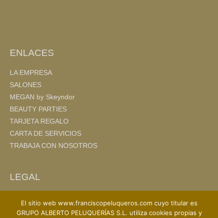
o
tir
o
k
ENLACES
LA EMPRESA
SALONES
MEGAN by Skeyndor
BEAUTY PARTIES
TARJETA REGALO
CARTA DE SERVICIOS
TRABAJA CON NOSOTROS
LEGAL
AVISO LEGAL
El sitio web www.franciscopeluqueros.com cuyo titular es
POLITICA DE PRIVACIDAD
GRUPO ALBERTO PELUQUERÍAS S.L. utiliza cookies propias y