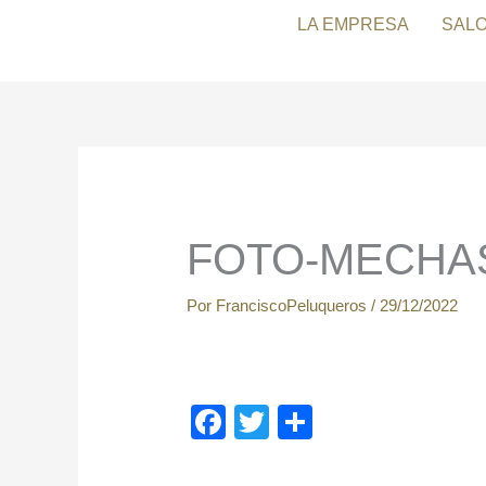
Ir
LA EMPRESA
SAL
al
contenido
FOTO-MECHA
Por
FranciscoPeluqueros
/
29/12/2022
F
T
C
a
wi
o