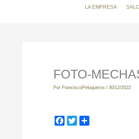
Ir
LA EMPRESA
SAL
al
contenido
FOTO-MECHA
Por
FranciscoPeluqueros
/
30/12/2022
F
T
C
a
wi
o