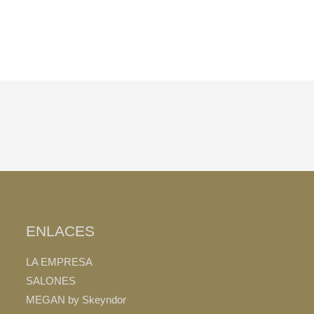
ENLACES
LA EMPRESA
SALONES
MEGAN by Skeyndor