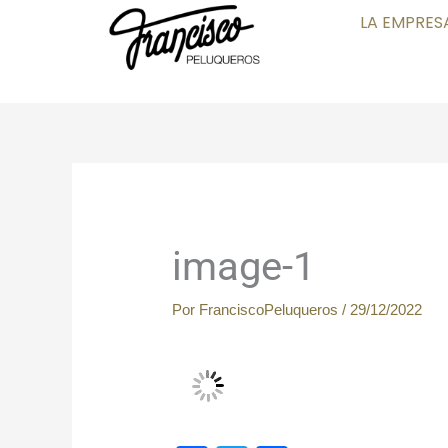
Ir
LA EMPRES
al
contenido
image-1
Por
FranciscoPeluqueros
/
29/12/2022