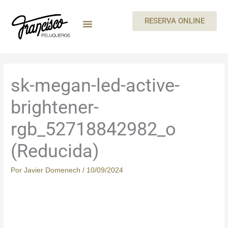
Ir
al
RESERVA ONLINE
contenido
MEGAN By Skeyndor
BEAUTY PARTIES
TARJETA REGALO
CARTA DE SERVICIOS
TRABAJA CON NOSOTROS
sk-megan-led-active-
brightener-
rgb_52718842982_o
(Reducida)
Por
Javier Domenech
/
10/09/2024