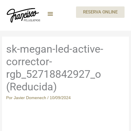
Ir
al
RESERVA ONLINE
contenido
MEGAN By Skeyndor
BEAUTY PARTIES
TARJETA REGALO
CARTA DE SERVICIOS
TRABAJA CON NOSOTROS
sk-megan-led-active-
corrector-
rgb_52718842927_o
(Reducida)
Por
Javier Domenech
/
10/09/2024