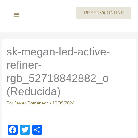
Ir
al
RESERVA ONLINE
contenido
LA EMPRESA
MEGAN By Skeyndor
BEAUTY PARTIES
TARJETA REGALO
CARTA DE SERVICIOS
TRABAJA CON NOSOTROS
sk-megan-led-active-
refiner-
rgb_52718842882_o
(Reducida)
Por
Javier Domenech
/
10/09/2024
F
T
C