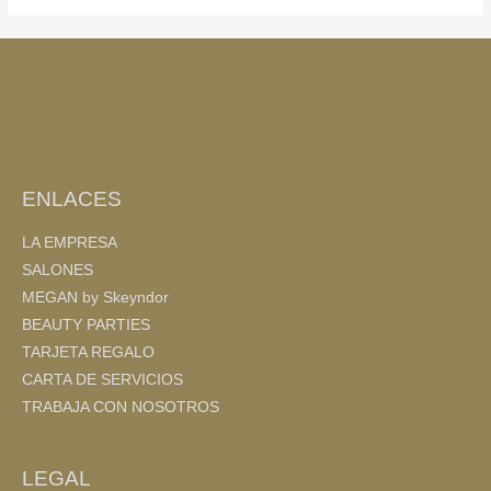
a
wi
o
c
tt
m
e
er
p
b
ar
o
tir
o
ENLACES
k
LA EMPRESA
SALONES
MEGAN by Skeyndor
BEAUTY PARTIES
TARJETA REGALO
CARTA DE SERVICIOS
TRABAJA CON NOSOTROS
LEGAL