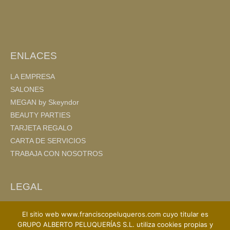
o
tir
o
k
ENLACES
LA EMPRESA
SALONES
MEGAN by Skeyndor
BEAUTY PARTIES
TARJETA REGALO
CARTA DE SERVICIOS
TRABAJA CON NOSOTROS
LEGAL
AVISO LEGAL
El sitio web www.franciscopeluqueros.com cuyo titular es
POLITICA DE PRIVACIDAD
GRUPO ALBERTO PELUQUERÍAS S.L. utiliza cookies propias y