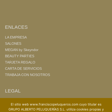
o
tir
o
k
ENLACES
LA EMPRESA
SALONES
MEGAN by Skeyndor
BEAUTY PARTIES
TARJETA REGALO
CARTA DE SERVICIOS
TRABAJA CON NOSOTROS
LEGAL
AVISO LEGAL
El sitio web www.franciscopeluqueros.com cuyo titular es
POLITICA DE PRIVACIDAD
GRUPO ALBERTO PELUQUERÍAS S.L. utiliza cookies propias y