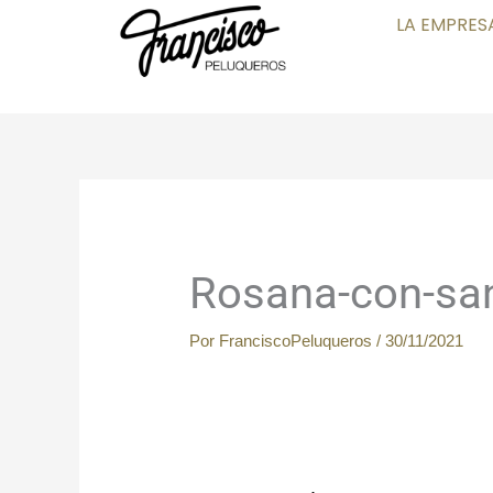
Ir
LA EMPRES
al
contenido
Rosana-con-san
Por
FranciscoPeluqueros
/
30/11/2021