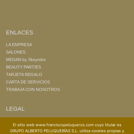
o
tir
o
k
ENLACES
LA EMPRESA
SALONES
MEGAN by Skeyndor
BEAUTY PARTIES
TARJETA REGALO
CARTA DE SERVICIOS
TRABAJA CON NOSOTROS
LEGAL
AVISO LEGAL
El sitio web www.franciscopeluqueros.com cuyo titular es
POLITICA DE PRIVACIDAD
GRUPO ALBERTO PELUQUERÍAS S.L. utiliza cookies propias y