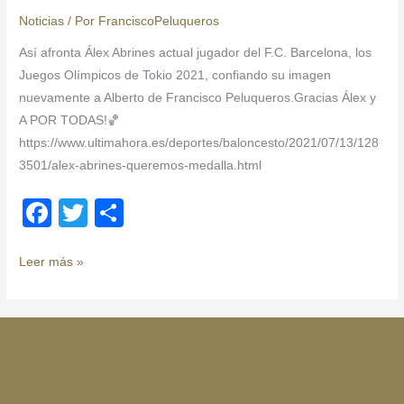
Noticias
/ Por
FranciscoPeluqueros
Así afronta Álex Abrines actual jugador del F.C. Barcelona, los
Juegos Olímpicos de Tokio 2021, confiando su imagen
nuevamente a Alberto de Francisco Peluqueros.Gracias Álex y
A POR TODAS!🏀
https://www.ultimahora.es/deportes/baloncesto/2021/07/13/128
3501/alex-abrines-queremos-medalla.html
F
T
C
a
wi
o
c
tt
m
Leer más »
e
er
p
b
ar
o
tir
o