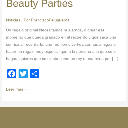
Beauty Parties
Beauty
Parties
Noticias
/ Por
FranciscoPeluqueros
Un regalo original Necesitamos relajarnos, o crear ese
momento que queda grabado en el recuerdo y que saca una
sonrisa al recordarlo, una reunión divertida con tus amigas o
hacer un regalo muy especial que a la persona a la que se lo
hagas, quieres que se sienta como un rey o una reina por […]
F
T
C
a
wi
o
c
tt
m
Leer más »
e
er
p
b
ar
o
tir