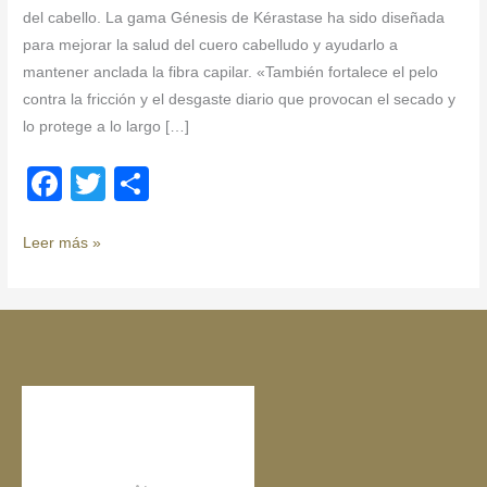
del cabello. La gama Génesis de Kérastase ha sido diseñada
para mejorar la salud del cuero cabelludo y ayudarlo a
mantener anclada la fibra capilar. «También fortalece el pelo
contra la fricción y el desgaste diario que provocan el secado y
lo protege a lo largo […]
F
T
C
a
wi
o
c
tt
m
Leer más »
e
er
p
b
ar
o
tir
o
k