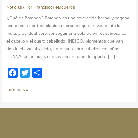
100%
Noticias
/ Por
FranciscoPeluqueros
¿Qué es Botanea? Botanea es una coloración herbal y vegana,
compuesta por tres plantas diferentes que provienen de la
India, y es ideal para conseguir una coloración respetuosa con
el cabello y el cuero cabelludo. INDIGO, pigmentos que van
desde el azul al violeta, apropiada para cabellos castaños.
HENNA, estas hojas son las encargadas de aportar […]
F
T
C
a
wi
o
c
tt
m
Leer más »
e
er
p
b
ar
o
tir
o