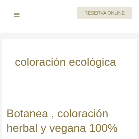
Ir
al
RESERVA ONLINE
contenido
LA EMPRESA
MEGAN By Skeyndor
BEAUTY PARTIES
TARJETA REGALO
CARTA DE SERVICIOS
TRABAJA CON NOSOTROS
coloración ecológica
Botanea
,
Botanea , coloración
coloración
herbal
herbal y vegana 100%
y
vegana