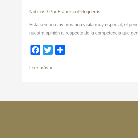
los
Noticias
/ Por
FranciscoPeluqueros
bolsillos»
Esta semana tuvimos una visita muy especial, el peri
nuestra opinión al respecto de la competencia que gen
F
T
C
a
wi
o
c
tt
m
Leer más »
e
er
p
b
ar
o
tir
o
k