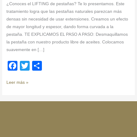
¿Conoces el LIFTING de pestañas? Te lo presentamos. Este
tratamiento logra que las pestañas naturales parezcan más
densas sin necesidad de usar extensiones. Creamos un efecto
de mayor longitud y espesor, dando forma curvada a la
pestaña. TE EXPLICAMOS EL PASO A PASO: Desmaquillamos
la pestaña con nuestro producto libre de aceites. Colocamos
suavemente en […]
F
T
C
a
wi
o
c
tt
m
Leer más »
e
er
p
b
ar
o
tir
o
k