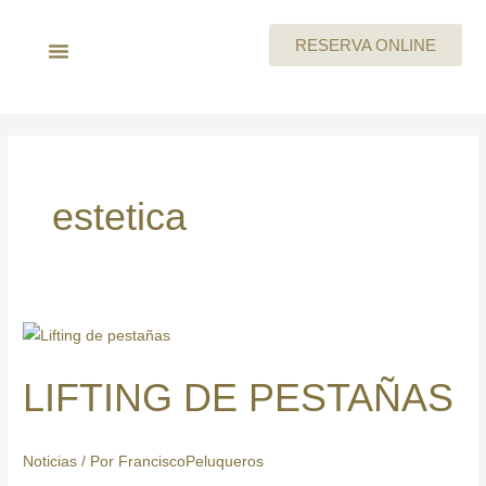
Ir
al
RESERVA ONLINE
contenido
LA EMPRESA
MEGAN By Skeyndor
BEAUTY PARTIES
TARJETA REGALO
CARTA DE SERVICIOS
TRABAJA CON NOSOTROS
estetica
LIFTING
DE
LIFTING DE PESTAÑAS
PESTAÑAS
Noticias
/ Por
FranciscoPeluqueros