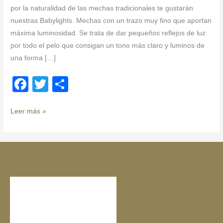
por la naturalidad de las mechas tradicionales te gustarán
nuestras Babylights. Mechas con un trazo muy fino que aportan
máxima luminosidad. Se trata de dar pequeños reflejos de luz
por todo el pelo que consigan un tono más claro y luminos de
una forma […]
F
T
C
a
wi
o
c
tt
m
Leer más »
e
er
p
b
ar
o
tir
o
k