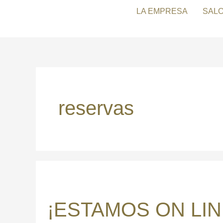
Ir
LA EMPRESA
SAL
al
contenido
reservas
¡ESTAMOS
ON
¡ESTAMOS ON LIN
LINE!