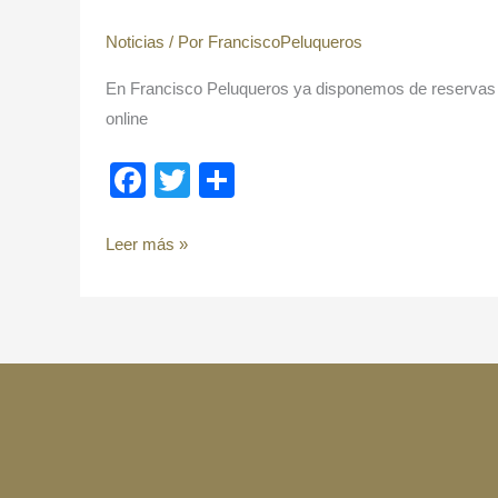
Noticias
/ Por
FranciscoPeluqueros
En Francisco Peluqueros ya disponemos de reservas on
online
F
T
C
a
wi
o
c
tt
m
Leer más »
e
er
p
b
ar
o
tir
o
k