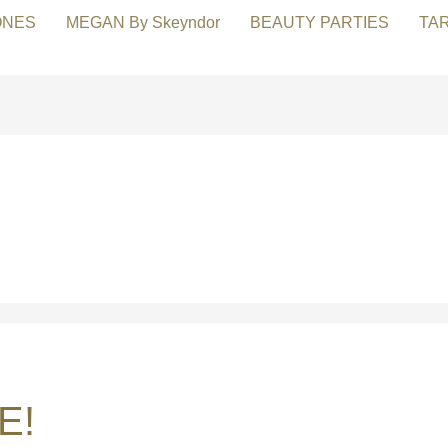
ONES
MEGAN By Skeyndor
BEAUTY PARTIES
TA
E!