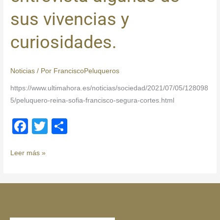
sus vivencias y
curiosidades.
Noticias
/ Por
FranciscoPeluqueros
https://www.ultimahora.es/noticias/sociedad/2021/07/05/128098
5/peluquero-reina-sofia-francisco-segura-cortes.html
F
T
C
a
wi
o
c
tt
m
Leer más »
e
er
p
b
ar
o
tir