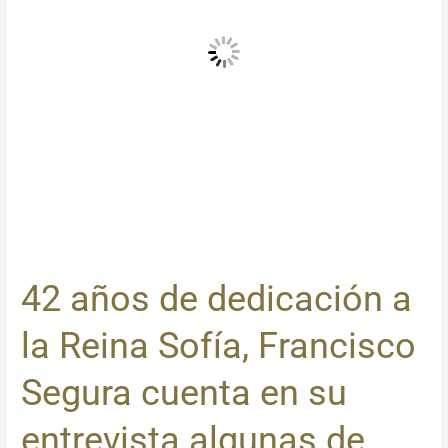
Reina
Sofía,
Francisco
Segura
cuenta
en
su
entrevista
algunas
de
sus
42 años de dedicación a
vivencias
y
la Reina Sofía, Francisco
curiosidades.
Segura cuenta en su
entrevista algunas de