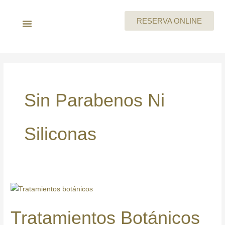
Ir
al
RESERVA ONLINE
contenido
LA EMPRESA
MEGAN By Skeyndor
BEAUTY PARTIES
TARJETA REGALO
CARTA DE SERVICIOS
TRABAJA CON NOSOTROS
Sin Parabenos Ni
Siliconas
Tratamientos
Botánicos
Tratamientos Botánicos
Mr