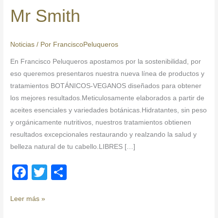
Smith
Mr Smith
Noticias
/ Por
FranciscoPeluqueros
En Francisco Peluqueros apostamos por la sostenibilidad, por
eso queremos presentaros nuestra nueva línea de productos y
tratamientos BOTÁNICOS-VEGANOS diseñados para obtener
los mejores resultados.Meticulosamente elaborados a partir de
aceites esenciales y variedades botánicas.Hidratantes, sin peso
y orgánicamente nutritivos, nuestros tratamientos obtienen
resultados excepcionales restaurando y realzando la salud y
belleza natural de tu cabello.LIBRES […]
F
T
C
a
wi
o
c
tt
m
Leer más »