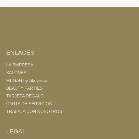
e
er
p
b
ar
o
tir
o
k
ENLACES
LA EMPRESA
SALONES
MEGAN by Skeyndor
BEAUTY PARTIES
TARJETA REGALO
CARTA DE SERVICIOS
TRABAJA CON NOSOTROS
LEGAL