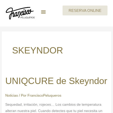
Ir
al
RESERVA ONLINE
contenido
MEGAN By Skeyndor
BEAUTY PARTIES
TARJETA REGALO
CARTA DE SERVICIOS
TRABAJA CON NOSOTROS
SKEYNDOR
UNIQCURE de Skeyndor
UNIQCURE
de
Skeyndor
Noticias
/ Por
FranciscoPeluqueros
Sequedad, irritación, rojeces… Los cambios de temperatura
alteran nuestra piel. Cuando detectes que tu piel necesita un