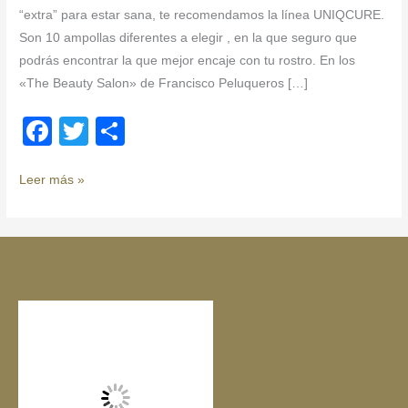
“extra” para estar sana, te recomendamos la línea UNIQCURE.
Son 10 ampollas diferentes a elegir , en la que seguro que
podrás encontrar la que mejor encaje con tu rostro. En los
«The Beauty Salon» de Francisco Peluqueros […]
F
T
C
a
wi
o
c
tt
m
Leer más »
e
er
p
b
ar
o
tir
o
k