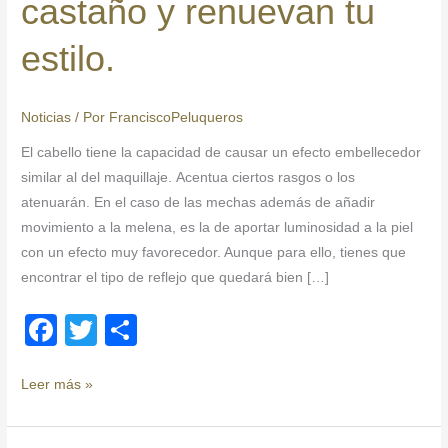
castaño y renuevan tu
castaño
y
estilo.
renuevan
tu
estilo.
Noticias
/ Por
FranciscoPeluqueros
El cabello tiene la capacidad de causar un efecto embellecedor
similar al del maquillaje. Acentua ciertos rasgos o los
atenuarán. En el caso de las mechas además de añadir
movimiento a la melena, es la de aportar luminosidad a la piel
con un efecto muy favorecedor. Aunque para ello, tienes que
encontrar el tipo de reflejo que quedará bien […]
F
T
C
a
wi
o
c
tt
m
Leer más »
e
er
p