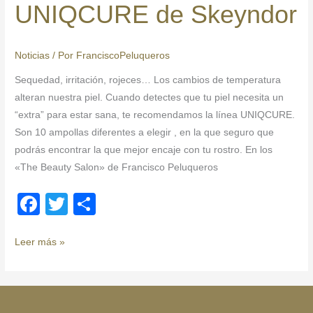
b
ar
UNIQCURE de Skeyndor
UNIQCURE
o
tir
de
Skeyndor
o
Noticias
/ Por
FranciscoPeluqueros
k
Sequedad, irritación, rojeces… Los cambios de temperatura
alteran nuestra piel. Cuando detectes que tu piel necesita un
“extra” para estar sana, te recomendamos la línea UNIQCURE.
Son 10 ampollas diferentes a elegir , en la que seguro que
podrás encontrar la que mejor encaje con tu rostro. En los
«The Beauty Salon» de Francisco Peluqueros
F
T
C
a
wi
o
c
tt
m
Leer más »
e
er
p
b
ar