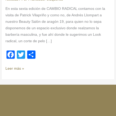
En esta sexta edición de CAMBIO RADICAL contamos con la
visita de Patrick Vilapriño y como no, de Andrés Llompart a
nuestro Beauty Salón de aragón 19, para quien no lo sepa
disponemos de un espacio exclusivo donde realzamos la
barbería masculina, y fue ahí donde le sugerimos un Look
radical, un corte de pelo […]
F
T
C
a
wi
o
c
tt
m
Leer más »
e
er
p
b
ar
o
tir
o
k