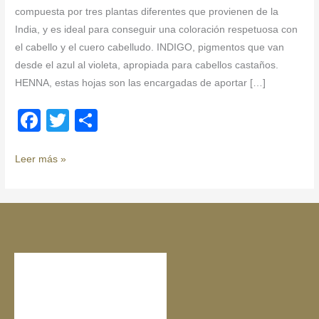
compuesta por tres plantas diferentes que provienen de la
India, y es ideal para conseguir una coloración respetuosa con
el cabello y el cuero cabelludo. INDIGO, pigmentos que van
desde el azul al violeta, apropiada para cabellos castaños.
HENNA, estas hojas son las encargadas de aportar […]
F
T
C
a
wi
o
c
tt
m
Leer más »
e
er
p
b
ar
o
tir
o
k