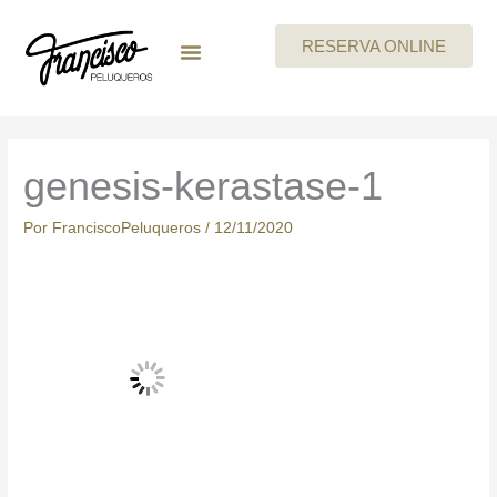
Ir
al
RESERVA ONLINE
contenido
LA EMPRESA
MEGAN By Skeyndor
BEAUTY PARTIES
TARJETA REGALO
CARTA DE SERVICIOS
TRABAJA CON NOSOTROS
genesis-kerastase-1
Por
FranciscoPeluqueros
/
12/11/2020