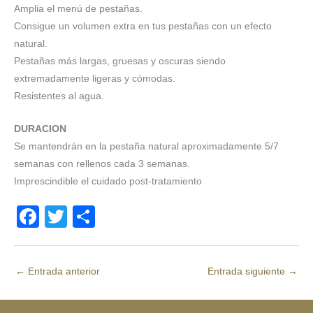
Amplia el menú de pestañas.
Consigue un volumen extra en tus pestañas con un efecto
natural.
Pestañas más largas, gruesas y oscuras siendo
extremadamente ligeras y cómodas.
Resistentes al agua.
DURACION
Se mantendrán en la pestaña natural aproximadamente 5/7
semanas con rellenos cada 3 semanas.
Imprescindible el cuidado post-tratamiento
F
T
C
a
wi
o
c
tt
m
←
Entrada anterior
Entrada siguiente
→
e
er
p
b
ar