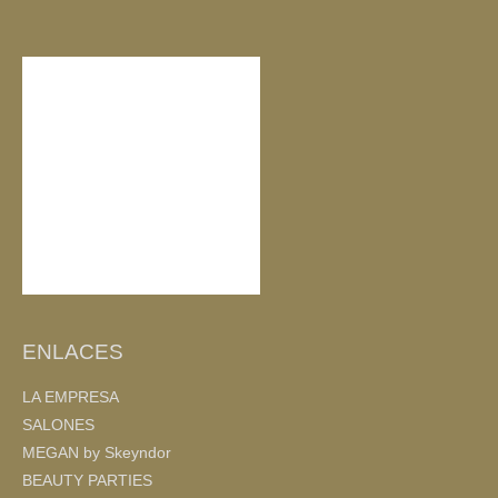
o
tir
o
k
ENLACES
LA EMPRESA
SALONES
MEGAN by Skeyndor
BEAUTY PARTIES