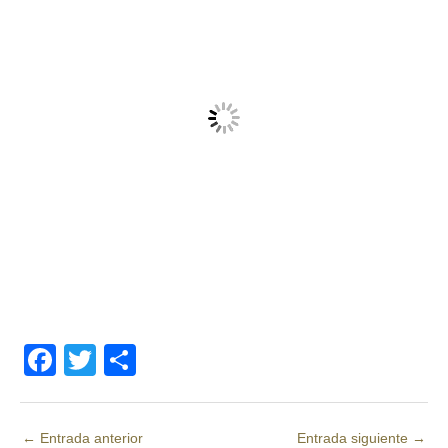
F
T
C
a
wi
o
c
tt
m
←
Entrada anterior
Entrada siguiente
→