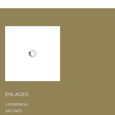
e
er
p
b
ar
o
tir
o
k
ENLACES
LA EMPRESA
SALONES