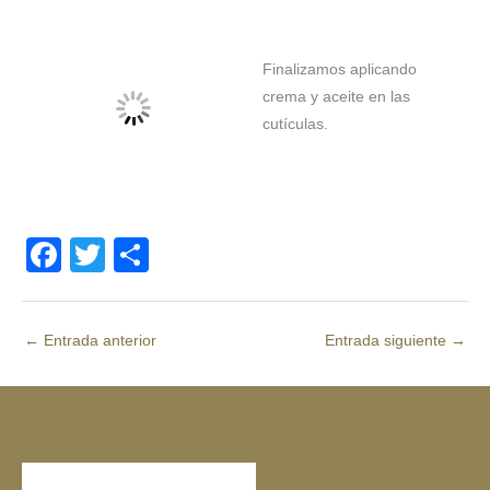
Finalizamos aplicando
crema y aceite en las
cutículas.
F
T
C
a
wi
o
c
tt
m
←
Entrada anterior
Entrada siguiente
→
e
er
p
b
ar
o
tir
o