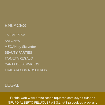
o
tir
o
k
ENLACES
LA EMPRESA
SALONES
MEGAN by Skeyndor
BEAUTY PARTIES
TARJETA REGALO
CARTA DE SERVICIOS
TRABAJA CON NOSOTROS
LEGAL
AVISO LEGAL
El sitio web www.franciscopeluqueros.com cuyo titular es
POLITICA DE PRIVACIDAD
GRUPO ALBERTO PELUQUERÍAS S.L. utiliza cookies propias y