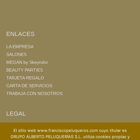
o
tir
o
k
ENLACES
LA EMPRESA
SALONES
MEGAN by Skeyndor
BEAUTY PARTIES
TARJETA REGALO
CARTA DE SERVICIOS
TRABAJA CON NOSOTROS
LEGAL
AVISO LEGAL
El sitio web www.franciscopeluqueros.com cuyo titular es
POLITICA DE PRIVACIDAD
GRUPO ALBERTO PELUQUERÍAS S.L. utiliza cookies propias y