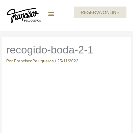
Ir
al
RESERVA ONLINE
contenido
LA EMPRESA
MEGAN By Skeyndor
BEAUTY PARTIES
TARJETA REGALO
CARTA DE SERVICIOS
TRABAJA CON NOSOTROS
recogido-boda-2-1
Por
FranciscoPeluqueros
/
25/11/2022