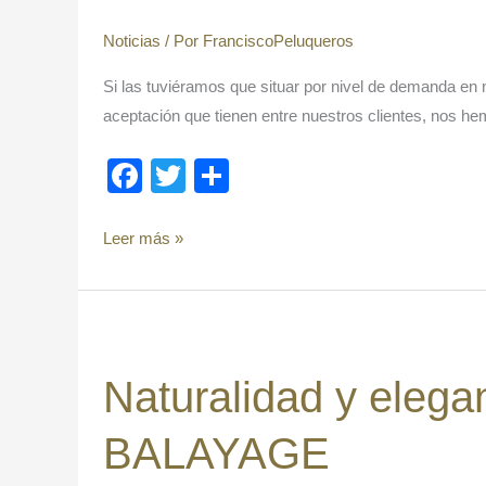
Noticias
/ Por
FranciscoPeluqueros
Si las tuviéramos que situar por nivel de demanda en 
aceptación que tienen entre nuestros clientes, nos he
F
T
C
a
wi
o
c
tt
m
Leer más »
e
er
p
b
ar
Naturalidad
o
tir
y
o
Naturalidad y elega
elegancia,
k
BALAYAGE
BALAYAGE