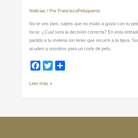
Noticias
/ Por
FranciscoPeluqueros
No te ves bien, sabes que no estás a gusto con tu pel
tocar. ¿Cual será la decisión correcta? En esta entr
partido a tu melena sin tener que recurrir a la tijera. 
acuden a nosotros para un corte de pelo,
F
T
C
a
wi
o
c
tt
m
Leer más »
e
er
p
b
ar
o
tir
o
k