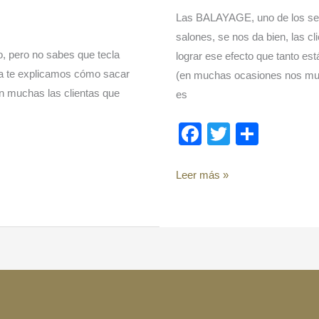
Las BALAYAGE, uno de los se
salones, se nos da bien, las c
o, pero no sabes que tecla
lograr ese efecto que tanto e
ada te explicamos cómo sacar
(en muchas ocasiones nos mues
Son muchas las clientas que
es
F
T
C
a
wi
o
c
tt
m
Leer más »
e
er
p
b
ar
o
tir
o
k