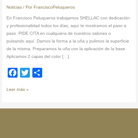
Noticias
/ Por
FranciscoPeluqueros
En Francisco Peluqueros trabajamos SHELLAC con dedicación
y profesionalidad todos los días, aquí te mostramos el paso a
paso. PIDE CITA en cualquiera de nuestros salones o
pulsando aquí. Damos la forma a la uña y pulimos la superficie
de la misma. Preparamos la uña con la aplicación de la base.
Aplicamos 2 capas del color […]
F
T
C
a
wi
o
c
tt
m
Leer más »
e
er
p
b
ar
o
tir
o