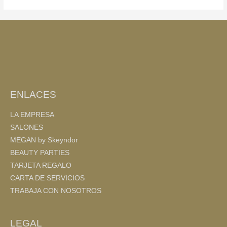
e
er
p
b
ar
o
tir
o
k
ENLACES
LA EMPRESA
SALONES
MEGAN by Skeyndor
BEAUTY PARTIES
TARJETA REGALO
CARTA DE SERVICIOS
TRABAJA CON NOSOTROS
LEGAL