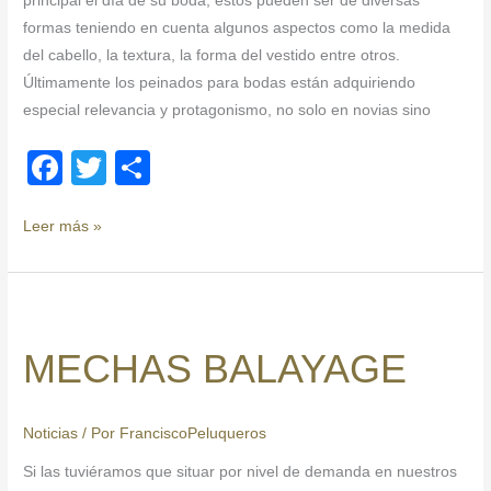
principal el día de su boda, estos pueden ser de diversas
formas teniendo en cuenta algunos aspectos como la medida
del cabello, la textura, la forma del vestido entre otros.
Últimamente los peinados para bodas están adquiriendo
especial relevancia y protagonismo, no solo en novias sino
F
T
C
a
wi
o
c
tt
m
Leer más »
e
er
p
b
ar
MECHAS
o
tir
BALAYAGE
MECHAS BALAYAGE
o
k
Noticias
/ Por
FranciscoPeluqueros
Si las tuviéramos que situar por nivel de demanda en nuestros