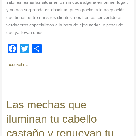
salones, estas las situaríamos sin duda alguna en primer lugar,
y no nos sorprende en absoluto, pues gracias a la aceptación
que tienen entre nuestros clientes, nos hemos convertido en
verdaderos especialistas a la hora de ejecutarlas. A pesar de
que ya llevan unos
F
T
C
a
wi
o
c
tt
m
Leer más »
e
er
p
b
ar
Las
o
tir
mechas
Las mechas que
que
o
iluminan
k
iluminan tu cabello
tu
cabello
castaño y renuevan tu
castaño