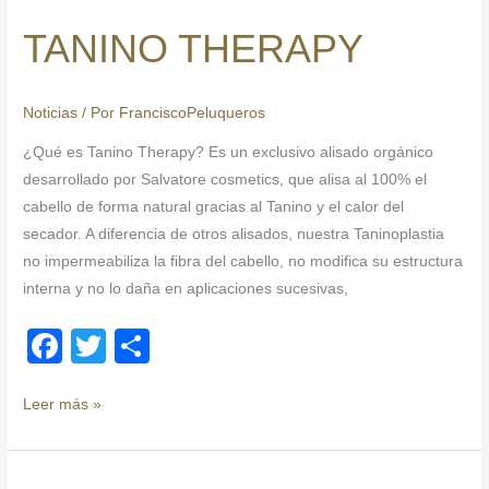
o
tir
THERAPY
TANINO THERAPY
o
k
Noticias
/ Por
FranciscoPeluqueros
¿Qué es Tanino Therapy? Es un exclusivo alisado orgánico
desarrollado por Salvatore cosmetics, que alisa al 100% el
cabello de forma natural gracias al Tanino y el calor del
secador. A diferencia de otros alisados, nuestra Taninoplastia
no impermeabiliza la fibra del cabello, no modifica su estructura
interna y no lo daña en aplicaciones sucesivas,
F
T
C
a
wi
o
c
tt
m
Leer más »
e
er
p
b
ar
Botanea