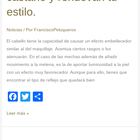
y
estilo.
renuevan
tu
estilo.
Noticias
/ Por
FranciscoPeluqueros
El cabello tiene la capacidad de causar un efecto embellecedor
similar al del maquillaje. Acentua ciertos rasgos o los
atenuarán. En el caso de las mechas además de añadir
movimiento a la melena, es la de aportar luminosidad a la piel
con un efecto muy favorecedor. Aunque para ello, tienes que
encontrar el tipo de reflejo que quedará bien
F
T
C
a
wi
o
c
tt
m
Leer más »
e
er
p
b
ar
TANINO