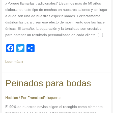
¿Porqué llamarlas tradicionales? Llevamos más de 50 años
elaborando este tipo de mechas en nuestros salones y sin lugar
a duda son una de nuestras especialidades. Perfectamente
distribuirlas para crear ese efecto de movimiento que las hace
únicas. El tamaño, la separación y la tonalidad son cruciales
para obtener un resultado personalizado en cada clienta, […]
F
T
C
a
wi
o
c
tt
m
Leer más »
e
er
p
b
ar
Peinados para bodas
Peinados
o
tir
para
bodas
o
Noticias
/ Por
FranciscoPeluqueros
k
El 90% de nuestras novias eligen el recogido como elemento