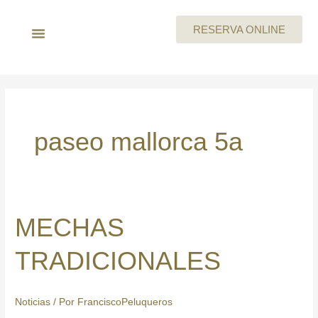
Ir
al
RESERVA ONLINE
contenido
LA EMPRESA
MEGAN By Skeyndor
BEAUTY PARTIES
TARJETA REGALO
CARTA DE SERVICIOS
TRABAJA CON NOSOTROS
paseo mallorca 5a
MECHAS
MECHAS
TRADICIONALES
TRADICIONALES
Noticias
/ Por
FranciscoPeluqueros