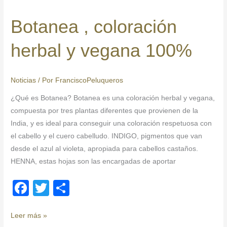
o
tir
,
Botanea , coloración
coloración
o
herbal
k
herbal y vegana 100%
y
vegana
100%
Noticias
/ Por
FranciscoPeluqueros
¿Qué es Botanea? Botanea es una coloración herbal y vegana,
compuesta por tres plantas diferentes que provienen de la
India, y es ideal para conseguir una coloración respetuosa con
el cabello y el cuero cabelludo. INDIGO, pigmentos que van
desde el azul al violeta, apropiada para cabellos castaños.
HENNA, estas hojas son las encargadas de aportar
F
T
C
a
wi
o
c
tt
m
Leer más »