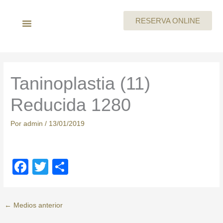
Ir
al
RESERVA ONLINE
contenido
LA EMPRESA
MEGAN By Skeyndor
BEAUTY PARTIES
TARJETA REGALO
CARTA DE SERVICIOS
TRABAJA CON NOSOTROS
Taninoplastia (11)
Reducida 1280
Por
admin
/
13/01/2019
F
T
C
a
wi
o
c
tt
m
←
Medios anterior
e
er
p