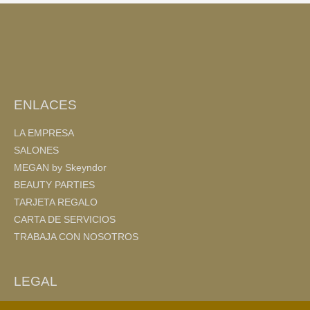
b
ar
o
tir
o
k
ENLACES
LA EMPRESA
SALONES
MEGAN by Skeyndor
BEAUTY PARTIES
TARJETA REGALO
CARTA DE SERVICIOS
TRABAJA CON NOSOTROS
LEGAL
AVISO LEGAL