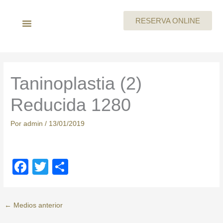
Ir
al
RESERVA ONLINE
contenido
LA EMPRESA
MEGAN By Skeyndor
BEAUTY PARTIES
TARJETA REGALO
CARTA DE SERVICIOS
TRABAJA CON NOSOTROS
Taninoplastia (2)
Reducida 1280
Por
admin
/
13/01/2019
F
T
C
a
wi
o
c
tt
m
←
Medios anterior
e
er
p