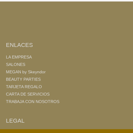
b
ar
o
tir
o
k
ENLACES
LA EMPRESA
SALONES
MEGAN by Skeyndor
BEAUTY PARTIES
TARJETA REGALO
CARTA DE SERVICIOS
TRABAJA CON NOSOTROS
LEGAL
AVISO LEGAL